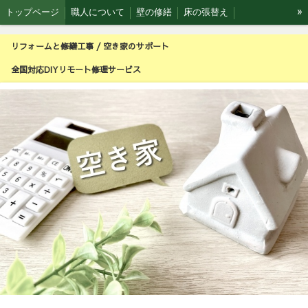
»
トップページ
職人について
壁の修繕
床の張替え
ピザ窯製作
森の工房 ウッドデッキ
空き家のお手伝い
リフォームと修繕工事 / 空き家のサポート
全国対応DIYリモート修理サービス利用実例
壁の部分補修（リペア）
全国対応DIYリモート修理サービス